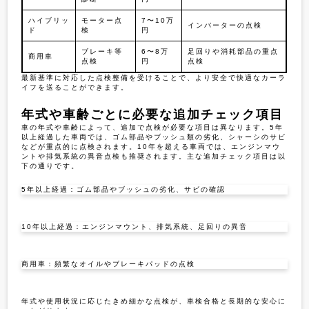
ハイブリッ
モーター点
7〜10万
インバーターの点検
ド
検
円
ブレーキ等
6〜8万
足回りや消耗部品の重点
商用車
点検
円
点検
最新基準に対応した点検整備を受けることで、より安全で快適なカーラ
イフを送ることができます。
年式や車齢ごとに必要な追加チェック項目
車の年式や車齢によって、追加で点検が必要な項目は異なります。5年
以上経過した車両では、ゴム部品やブッシュ類の劣化、シャーシのサビ
などが重点的に点検されます。10年を超える車両では、エンジンマウ
ントや排気系統の異音点検も推奨されます。主な追加チェック項目は以
下の通りです。
5年以上経過：ゴム部品やブッシュの劣化、サビの確認
10年以上経過：エンジンマウント、排気系統、足回りの異音
商用車：頻繁なオイルやブレーキパッドの点検
年式や使用状況に応じたきめ細かな点検が、車検合格と長期的な安心に