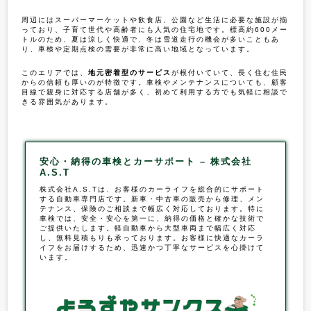
周辺にはスーパーマーケットや飲食店、公園など生活に必要な施設が揃
っており、子育て世代や高齢者にも人気の住宅地です。標高約600メー
トルのため、夏は涼しく快適で、冬は雪道走行の機会が多いこともあ
り、車検や定期点検の需要が非常に高い地域となっています。
このエリアでは、
地元密着型のサービス
が根付いていて、長く住む住民
からの信頼も厚いのが特徴です。車検やメンテナンスについても、顧客
目線で親身に対応する店舗が多く、初めて利用する方でも気軽に相談で
きる雰囲気があります。
安心・納得の車検とカーサポート – 株式会社
A.S.T
株式会社A.S.Tは、お客様のカーライフを総合的にサポート
する自動車専門店です。新車・中古車の販売から修理、メン
テナンス、保険のご相談まで幅広く対応しております。特に
車検
では、安全・安心を第一に、納得の価格と確かな技術で
ご提供いたします。軽自動車から大型車両まで幅広く対応
し、無料見積もりも承っております。お客様に快適なカーラ
イフをお届けするため、迅速かつ丁寧なサービスを心掛けて
います。