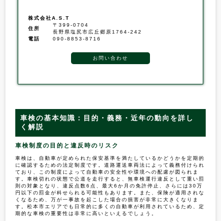
株式会社A.S.T
〒399-0704
住所
長野県塩尻市広丘郷原1764-242
電話
090-8853-8716
お問い合わせ
車検の基本知識：目的・義務・近年の動向を詳し
く解説
車検制度の目的と違反時のリスク
車検は、自動車が定められた保安基準を満たしているかどうかを定期的
に確認するための法定制度です。道路運送車両法によって義務付けられ
ており、この制度によって自動車の安全性や環境への配慮が図られま
す。車検切れの状態で公道を走行すると、無車検運行違反として重い罰
則の対象となり、違反点数6点、最大6か月の免許停止、さらには30万
円以下の罰金が科せられる可能性もあります。また、保険が適用されな
くなるため、万が一事故を起こした場合の損害が非常に大きくなりま
す。松本市エリアでも日常的に多くの自動車が利用されているため、定
期的な車検の重要性は非常に高いといえるでしょう。