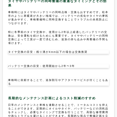
タイヤやバッテリーの同時整備の最適なタイミングとその効
果
車検時にはタイヤやバッテリーの同時点検・交換もおすすめです。松本
市のように寒暖差が大きい地域では、バッテリーの劣化やタイヤの摩耗
が進みやすく、車検整備時に同時交換することでトラブルの未然防止に
つながります。
特に冬季前のタイヤ交換や、使用から2年以上経過したバッテリーの交
換は、安全運転を続けるためにも重要です。タイヤやバッテリーの同時
交換によって工賃が一度で済むため、追加の持ち込みや再整備の手間も
省けます。
タイヤ交換の目安：残り溝が4mm以下の場合は交換推奨
バッテリー交換の目安：使用開始から2年〜3年
車検時に依頼することで、追加割引やアフターサービスが付くこともあ
る
長期的なメンテナンス計画によるコスト削減のすすめ
日常のメンテナンスと車検を連動させることで、トータルコストを抑え
ることができます。定期的にオイルやタイヤ、バッテリーなどの消耗品
をチェックし、必要なタイミングで交換を行うことで、高額な修理費用
や急なトラブルを避けることができます。長期的な視点で整備計画を立