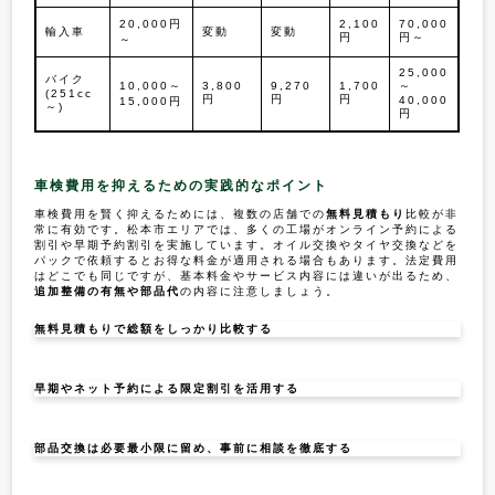
20,000円
2,100
70,000
輸入車
変動
変動
円
円～
～
25,000
バイク
10,000～
3,800
9,270
1,700
～
(251cc
円
円
円
40,000
15,000円
～)
円
車検費用を抑えるための実践的なポイント
車検費用を賢く抑えるためには、複数の店舗での
無料見積もり
比較が非
常に有効です。松本市エリアでは、多くの工場がオンライン予約による
割引や早期予約割引を実施しています。オイル交換やタイヤ交換などを
パックで依頼するとお得な料金が適用される場合もあります。法定費用
はどこでも同じですが、基本料金やサービス内容には違いが出るため、
追加整備の有無や部品代
の内容に注意しましょう。
無料見積もりで総額をしっかり比較する
早期やネット予約による限定割引を活用する
部品交換は必要最小限に留め、事前に相談を徹底する