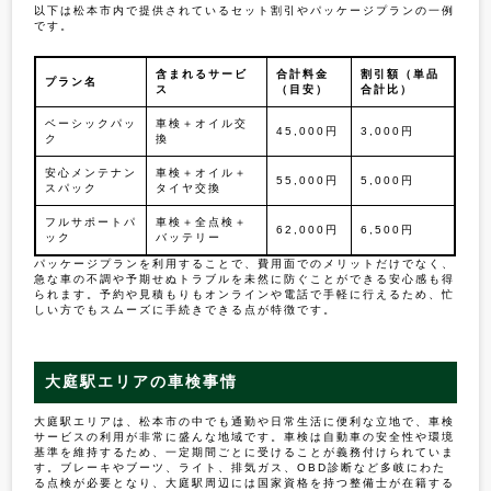
以下は松本市内で提供されているセット割引やパッケージプランの一例
です。
含まれるサービ
合計料金
割引額（単品
プラン名
ス
（目安）
合計比）
ベーシックパッ
車検＋オイル交
45,000円
3,000円
ク
換
安心メンテナン
車検＋オイル＋
55,000円
5,000円
スパック
タイヤ交換
フルサポートパ
車検＋全点検＋
62,000円
6,500円
ック
バッテリー
パッケージプランを利用することで、費用面でのメリットだけでなく、
急な車の不調や予期せぬトラブルを未然に防ぐことができる安心感も得
られます。予約や見積もりもオンラインや電話で手軽に行えるため、忙
しい方でもスムーズに手続きできる点が特徴です。
大庭駅エリアの車検事情
大庭駅エリアは、松本市の中でも通勤や日常生活に便利な立地で、車検
サービスの利用が非常に盛んな地域です。車検は自動車の安全性や環境
基準を維持するため、一定期間ごとに受けることが義務付けられていま
す。ブレーキやブーツ、ライト、排気ガス、OBD診断など多岐にわた
る点検が必要となり、大庭駅周辺には国家資格を持つ整備士が在籍する