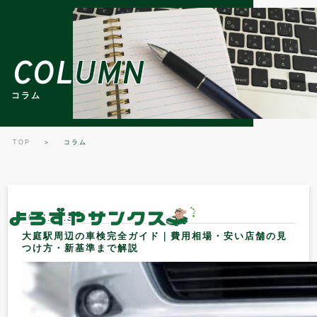
COLUMN
COLUMN
コラム
コラム
TOP
＞
コラム
2026.05.30
大庭駅周辺の車検完全ガイド｜費用相場・安い店舗の見
つけ方・新基準まで解説