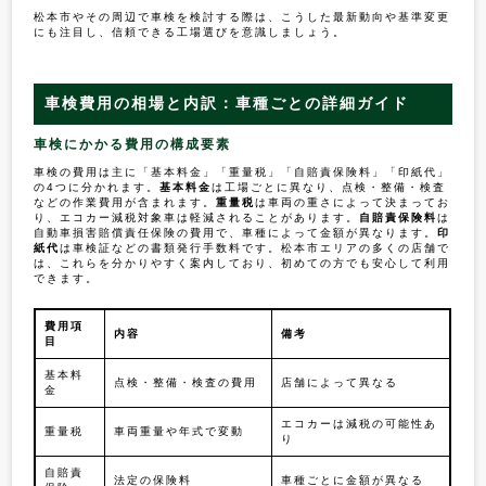
松本市やその周辺で車検を検討する際は、こうした最新動向や基準変更
にも注目し、信頼できる工場選びを意識しましょう。
車検費用の相場と内訳：車種ごとの詳細ガイド
車検にかかる費用の構成要素
車検の費用は主に「基本料金」「重量税」「自賠責保険料」「印紙代」
の4つに分かれます。
基本料金
は工場ごとに異なり、点検・整備・検査
などの作業費用が含まれます。
重量税
は車両の重さによって決まってお
り、エコカー減税対象車は軽減されることがあります。
自賠責保険料
は
自動車損害賠償責任保険の費用で、車種によって金額が異なります。
印
紙代
は車検証などの書類発行手数料です。松本市エリアの多くの店舗で
は、これらを分かりやすく案内しており、初めての方でも安心して利用
できます。
費用項
内容
備考
目
基本料
点検・整備・検査の費用
店舗によって異なる
金
エコカーは減税の可能性あ
重量税
車両重量や年式で変動
り
自賠責
法定の保険料
車種ごとに金額が異なる