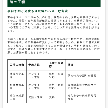
連の工程
事前予約と見積もり取得のベストな方法
車検をスムーズに進めるためには、事前の予約と見積もり取得が欠かせ
ません。希望する作業日が確実に確保できるよう、車検満了日の1～2
か月前には予約を行うのが理想的です。多くの整備工場では、オンライ
ンや電話での予約に対応しており、忙しい方でも無理なく手続きができ
ます。
見積もり取得は、各工場で無料で行われるのが一般的です。車検費用は
車種や年式、追加整備の有無によって変動するため、複数の工場で見積
もりを取り、内容を比較検討することが賢明です。予約や見積もりのし
やすさ、迅速な対応を重視する方には、ネット予約や即日見積もりに対
応した店舗が特におすすめです。
見積もり対
工場の種類
予約方法
特徴
応
地域指定工
オンライ
無料・即日
予約特典や割引が豊富
場
ン・電話
対応
総合整備工
オンライ
無料・迅速
短時間車検や代車サー
場
ン・電話
対応
ビス対応
輸入車対応
輸入車や特殊車両対応
電話・来店
無料
工場
可能