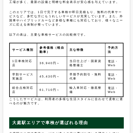
工場が多く、最新の設備と明瞭な料金表示が安心感を与えています。
このエリアでは、1日で完了する車検や即日見積もり、無料の代車サー
ビスなど、多忙な方にもうれしいサービスが充実しています。また、外
国車やハイブリッドカーなど多様な車種にも対応しており、様々なニー
ズに応える体制が整っています。
以下の表は、主要な車検サービスの比較例です。
参考価格（軽自
予約方
サービス種別
主な特徴
動車）
法
1日車検対応
当日仕上げ・国家資
電話・
36,940円～
店
格整備士
Web
早割サービス
早期予約割引・無料
電話・
45,430円～
実施店
代車
Web
総合点検対応
輸入車対応・徹底整
電話・
61,710円～
店
備
Web
こうしたサービスは、利用者の多様な生活スタイルに合わせて柔軟に選
べるのが魅力です。
大庭駅エリアで車検が選ばれる理由