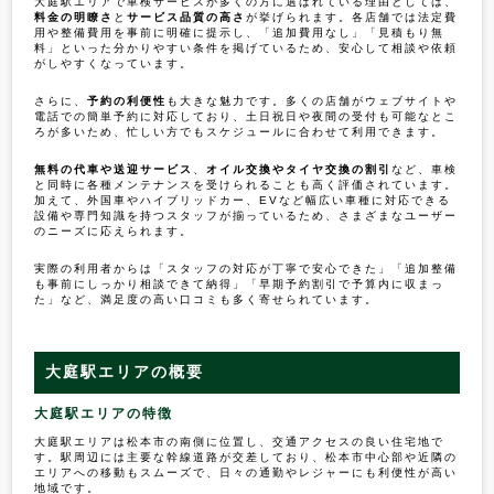
大庭駅エリアで車検サービスが多くの方に選ばれている理由としては、
料金の明瞭さ
と
サービス品質の高さ
が挙げられます。各店舗では法定費
用や整備費用を事前に明確に提示し、「追加費用なし」「見積もり無
料」といった分かりやすい条件を掲げているため、安心して相談や依頼
がしやすくなっています。
さらに、
予約の利便性
も大きな魅力です。多くの店舗がウェブサイトや
電話での簡単予約に対応しており、土日祝日や夜間の受付も可能なとこ
ろが多いため、忙しい方でもスケジュールに合わせて利用できます。
無料の代車や送迎サービス
、
オイル交換やタイヤ交換の割引
など、車検
と同時に各種メンテナンスを受けられることも高く評価されています。
加えて、外国車やハイブリッドカー、EVなど幅広い車種に対応できる
設備や専門知識を持つスタッフが揃っているため、さまざまなユーザー
のニーズに応えられます。
実際の利用者からは「スタッフの対応が丁寧で安心できた」「追加整備
も事前にしっかり相談できて納得」「早期予約割引で予算内に収まっ
た」など、満足度の高い口コミも多く寄せられています。
大庭駅エリアの概要
大庭駅エリアの特徴
大庭駅エリアは松本市の南側に位置し、交通アクセスの良い住宅地で
す。駅周辺には主要な幹線道路が交差しており、松本市中心部や近隣の
エリアへの移動もスムーズで、日々の通勤やレジャーにも利便性が高い
地域です。