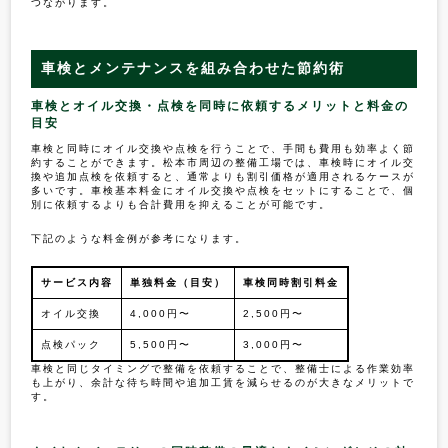
つながります。
車検とメンテナンスを組み合わせた節約術
車検とオイル交換・点検を同時に依頼するメリットと料金の
目安
車検と同時にオイル交換や点検を行うことで、手間も費用も効率よく節
約することができます。松本市周辺の整備工場では、車検時にオイル交
換や追加点検を依頼すると、通常よりも割引価格が適用されるケースが
多いです。車検基本料金にオイル交換や点検をセットにすることで、個
別に依頼するよりも合計費用を抑えることが可能です。
下記のような料金例が参考になります。
サービス内容
単独料金（目安）
車検同時割引料金
オイル交換
4,000円〜
2,500円〜
点検パック
5,500円〜
3,000円〜
車検と同じタイミングで整備を依頼することで、整備士による作業効率
も上がり、余計な待ち時間や追加工賃を減らせるのが大きなメリットで
す。