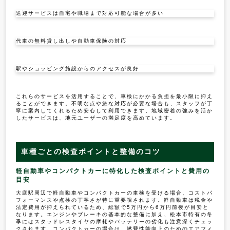
送迎サービスは自宅や職場まで対応可能な場合が多い
代車の無料貸し出しや自動車保険の対応
駅やショッピング施設からのアクセスが良好
これらのサービスを活用することで、車検にかかる負担を最小限に抑え
ることができます。不明な点や急な対応が必要な場合も、スタッフが丁
寧に案内してくれるため安心して利用できます。地域密着の強みを活か
したサービスは、地元ユーザーの満足度を高めています。
車種ごとの検査ポイントと整備のコツ
軽自動車やコンパクトカーに特化した検査ポイントと費用の
目安
大庭駅周辺で軽自動車やコンパクトカーの車検を受ける場合、コストパ
フォーマンスや点検の丁寧さが特に重要視されます。軽自動車は税金や
法定費用が抑えられているため、総額で5万円から6万円前後が目安と
なります。エンジンやブレーキの基本的な整備に加え、松本市特有の冬
季にはスタッドレスタイヤの摩耗やバッテリーの劣化も注意深くチェッ
クされます。コンパクトカーの場合は、燃費性能向上のためのエアフィ