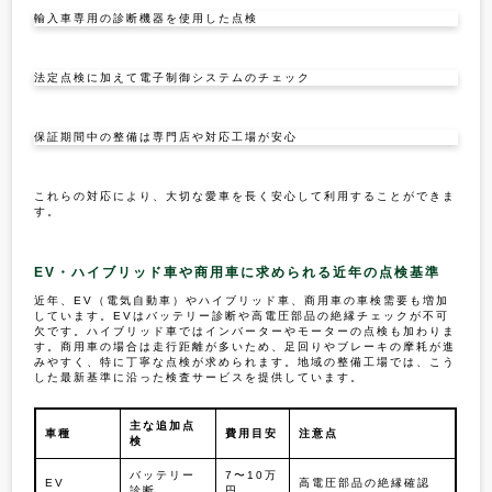
輸入車専用の診断機器を使用した点検
法定点検に加えて電子制御システムのチェック
保証期間中の整備は専門店や対応工場が安心
これらの対応により、大切な愛車を長く安心して利用することができま
す。
EV・ハイブリッド車や商用車に求められる近年の点検基準
近年、EV（電気自動車）やハイブリッド車、商用車の車検需要も増加
しています。EVはバッテリー診断や高電圧部品の絶縁チェックが不可
欠です。ハイブリッド車ではインバーターやモーターの点検も加わりま
す。商用車の場合は走行距離が多いため、足回りやブレーキの摩耗が進
みやすく、特に丁寧な点検が求められます。地域の整備工場では、こう
した最新基準に沿った検査サービスを提供しています。
主な追加点
車種
費用目安
注意点
検
バッテリー
7〜10万
EV
高電圧部品の絶縁確認
診断
円