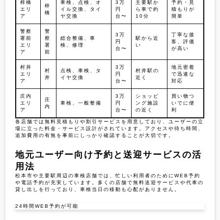
梓橋
車検、点検、オ
3万
主要駅か
予約・見
梓
エリ
イル交換、タイ
円
ら車で約
積もりが
橋
ア
ヤ交換
台〜
10分
簡単
警察
警
3万
丁寧な接
署前
察
総合整備、車
駅から近
円
客、評価
エリ
署
検、修理
い
台〜
が高い
ア
前
村井
3万
地元密着
村
点検、車検、タ
村井駅の
エリ
円
で迅速な
井
イヤ交換
近く
ア
台〜
対応
庄内
3万
ショッピ
買い物つ
庄
エリ
車検、一般整備
円
ング施設
いでに便
内
ア
台〜
の近く
利
各店舗では無料見積もりや割引サービスを用意しており、ユーザーの立
場に立った料金・サービス設計がされています。アクセスや待ち時間、
追加費用の有無を事前にしっかり確認することが大切です。
地元ユーザー向け予約と送迎サービスの活
用法
松本市や主要駅周辺の車検店舗では、忙しい利用者のためにWEB予約
や電話予約が充実しています。多くの店舗で無料送迎サービスや代車の
貸し出しを行っており、車検当日の移動も心配がありません。
24時間WEB予約が可能