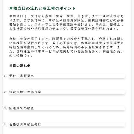
車検当日の流れと各工程のポイント
車検当日は、受付から点検・整備、検査、引き渡しまで一連の流れがあ
ります。まず受付時に、車検証や自賠責保険証、納税証明書などの必要
書類を提出し、スタッフによる事前確認を受けます。その後、整備士に
よる法定点検や消耗部品のチェック、必要な整備作業が行われます。
点検・整備が完了すると、陸運局での検査が実施され、合格すれば新し
い車検証が発行されます。多くの工場では、作業の進捗状況や完成予定
時刻を随時案内してくれるため、待ち時間の不安も軽減されます。ま
た、無料送迎や代車サービスが充実している店舗も多く、利便性が高い
のも特徴です。
当日の流れ例
受付・書類提出
法定点検・整備作業
陸運局での検査
合格後の車検証発行