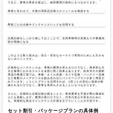
てると、愛車の寿命を延ばし、維持費用の節約にもつながります。
車検と合わせて、今後の消耗品交換スケジュールを相談する
季節ごとの点検やメンテナンスパックを活用する
点検記録をしっかり残しておくことで、次回車検時の見積もりや整備内
容が明確になる
このような取り組みは、安心・安全なカーライフ実現のためにも欠かせ
ないポイントです。
計画的なメンテナンスは、車検の費用を抑えるだけでなく、将来的な大
きな修理にかかるコストを未然に防ぐ効果もあります。松本市や大庭駅
周辺の整備工場では、車検・オイル交換・タイヤ交換・バッテリー交換
など複数のメンテナンスを組み合わせたパッケージプランが多く用意さ
れています。こうしたプランを活用すれば、1回ごとの支払い負担が軽
減されるだけでなく、愛車を長持ちさせることにもつながります。
さらに、定期的な点検記録が残ることで、将来愛車を手放す際の価値向
上にも貢献します。費用の面だけでなく、日常の安心や安全のために
も、長期的な視点でメンテナンス計画を立てていくことが大切です。
セット割引・パッケージプランの具体例