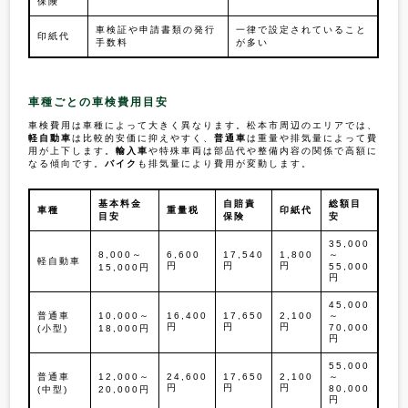
保険
車検証や申請書類の発行
一律で設定されていること
印紙代
手数料
が多い
車種ごとの車検費用目安
車検費用は車種によって大きく異なります。松本市周辺のエリアでは、
軽自動車
は比較的安価に抑えやすく、
普通車
は重量や排気量によって費
用が上下します。
輸入車
や特殊車両は部品代や整備内容の関係で高額に
なる傾向です。
バイク
も排気量により費用が変動します。
基本料金
自賠責
総額目
車種
重量税
印紙代
目安
保険
安
35,000
8,000～
6,600
17,540
1,800
～
軽自動車
円
円
円
55,000
15,000円
円
45,000
普通車
10,000～
16,400
17,650
2,100
～
円
円
円
70,000
(小型)
18,000円
円
55,000
普通車
12,000～
24,600
17,650
2,100
～
円
円
円
80,000
(中型)
20,000円
円