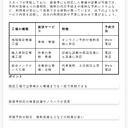
スタッフが常駐しており、新基準にも対応した整備や診断が可能です。
予約や見積もりの透明性、無料の代行手続きや便利な予約システムな
ど、利用者が安心して依頼できる体制が整っています。以下のようなサ
ービス内容を比較し、自分の利用目的や予算に合わせて選びましょう。
提供サービ
予約方
工場の種類
特徴
ス
法
地域指定整備
オンライン予約や無料見
Web・
車検・整備
工場
積に対応
電話
輸入車対応整
外車の車
詳細な診断や部品交換に
電話・
備工場
検・整備
も迅速に対応
来店
総合メンテナ
全般的な整
代車無料、土日祝日も営
Web・
ンス工場
備・点検
業
電話
ポイント
指定工場では車検から整備までを一括で依頼できる
新基準対応の検査設備やノウハウが充実
早期予約や割引、無料見積もりなどの特典が多い