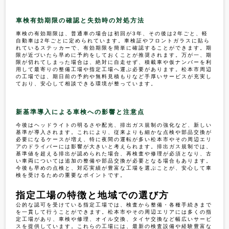
車検有効期限の確認と失効時の対処方法
車検の有効期限は、普通車の場合は初回が3年、その後は2年ごと、軽
自動車は2年ごとに定められています。車検証やフロントガラスに貼ら
れているステッカーで、有効期限を簡単に確認することができます。期
限が近づいたら早めに予約をしておくことが推奨されます。万が一、期
限が切れてしまった場合は、絶対に自走せず、積載車や仮ナンバーを利
用して最寄りの整備工場や指定工場へ運ぶ必要があります。松本市周辺
の工場では、期日前の予約や無料見積もりなど手厚いサービスが充実し
ており、安心して相談できる環境が整っています。
新基準導入による車検への影響と注意点
今後はヘッドライトの明るさや配光、排出ガス規制の強化など、新しい
基準が導入されます。これにより、従来よりも細かな点検や部品交換が
必要になるケースが増え、特に夜間の運転が多い松本市やその周辺エリ
アのドライバーには影響が大きいと考えられます。排出ガス規制では、
基準値を超える排出が認められた場合、再検査や修理が必須となり、古
い車両については追加の整備や部品交換が必要となる場合もあります。
今後も早めの点検と、対応実績が豊富な工場を選ぶことが、安心して車
検を受けるための重要なポイントです。
指定工場の特徴と地域での選び方
公的な認可を受けている指定工場では、検査から整備・各種手続きまで
を一貫して行うことができます。松本市やその周辺エリアには多くの指
定工場があり、車検や修理、オイル交換、タイヤ交換など幅広いサービ
スを提供しています。これらの工場には、最新の検査設備や経験豊富な