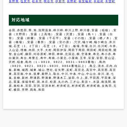
長野県
,
塩尻市
,
松本市
,
岡谷市
,
伊那市
,
辰野町
,
南箕輪村
,
木祖村
,
木曽町
対応地域
会田,赤怒田,県,旭,浅間温泉,梓川梓,梓川上野,梓川倭,安曇（稲核）,安
曇（大野田）,安曇（上高地）,安曇（沢渡）,安曇（島々）,安曇（白
骨）,安曇（鈴蘭）,安曇（千石平）,安曇（その他）,安曇（楢ノ木）,安
曇（橋場）,安曇（番所）,安曇（宮の原）,穴沢,蟻ケ崎,蟻ケ崎台,井川
城,石芝（1、2丁目）,石芝（3、4丁目）,板場,市場,出川,出川町,今井,
入山辺,埋橋,内田,大手,大村,岡田伊深,岡田下岡田,岡田町,岡田松岡,開
智,金山町,鎌田,刈谷原町,神田,神林,北深志,桐,空港東,寿北,寿小赤,寿
白瀬渕,寿台,寿豊丘,寿中,寿南,小屋北,小屋南,五常,笹賀,笹部,里山辺,
沢村,稲倉,島内（1～9819、9822、9831～9863番地）,島内
（9820、9821、9823～9830、9864番地以上）,島立,清水,庄内,白
板,新橋,城西,城東,城山,惣社,征矢野,反町,高宮北,高宮中,高宮西,高宮
東,高宮南,中央,筑摩,殿野入,取出,中川,中条,中山,中山台,奈川,渚,七
嵐,並柳,新村,野溝西,野溝東,野溝木工,波田,巾上,原,平田西,平田東,深
志,双葉,保福寺町,洞,本庄,松原,丸の内,三才山,美須々,水汲,南浅間,南
原,南松本,宮田,宮渕,宮渕本村,村井町北,村井町西,村井町南,女鳥羽,元
町,横田,芳野,両島,和田