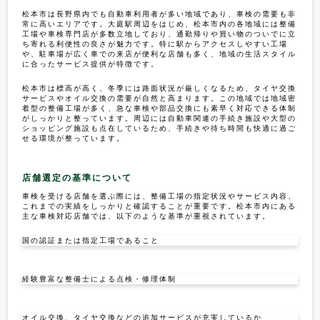
松本市は長野県内でも自動車利用者が多い地域であり、車検の需要も非
常に高いエリアです。大庭駅周辺をはじめ、松本市内の各地域には整備
工場や車検専門店が多数立地しており、通勤帰りや買い物のついでに立
ち寄れる利便性の良さが魅力です。特に駅からアクセスしやすい工場
や、駐車場が広く車での来店が便利な店舗も多く、地域の生活スタイル
に合ったサービス提供が特徴です。
松本市は標高が高く、冬季には路面状況が厳しくなるため、タイヤ交換
サービスやオイル交換の需要が自然と高まります。この地域では地域密
着型の整備工場が多く、急な車検や部品交換にも素早く対応できる体制
がしっかりと整っています。周辺には自動車関連の手続き施設や大型の
ショッピング施設も点在しているため、手続きや待ち時間も快適に過ご
せる環境が整っています。
店舗選定の基準について
車検を受ける店舗を選ぶ際には、整備工場の指定状況やサービス内容、
これまでの実績をしっかりと確認することが重要です。松本市内にある
主な車検対応店舗では、以下のような基準が重視されています。
国の認証または指定工場であること
経験豊富な整備士による点検・修理体制
オイル交換、タイヤ交換などの追加サービスが充実しているか