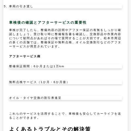
車両の引き渡し
車検後の確認とアフターサービスの重要性
車検が完了したら、整備内容の説明やアフター保証の有無をしっかり確
認しましょう。受け取り時に整備報告書を確認し、交換部品や作業内容
について疑問点があればその場で質問することが大切です。松本市周辺
の多くの店舗では、整備保証や無料点検、オイル交換割引などのアフタ
ーサービスが用意されています。
アフターサービス例
整備保証期間：6か月または1万km
無料点検サービス（1か月・6か月後）
オイル・タイヤ交換の割引券進呈
これらのサービスを活用することで、車検後も安心してカーライフを送
ることができます。
よくあるトラブルとその解決策