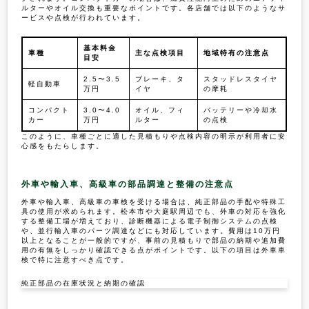
ルターやオイル交換も重要なポイントです。各店舗では以下のようなサ
ービスや点検が行われています。
基本料金
車種
主な点検項目
地域特有の注意点
目安
2.5〜3.5
ブレーキ、タ
スタッドレスタイヤ
軽自動車
万円
イヤ
の摩耗
コンパクト
3.0〜4.0
オイル、フィ
バッテリーや冷却水
カー
万円
ルター
の点検
このように、車種ごとに適した見積もりや点検内容の明示が利用者に安
心感をもたらします。
外車や輸入車、高級車の部品調達と整備の注意点
外車や輸入車、高級車の車検を受ける場合は、純正部品の手配や特殊工
具の使用が求められます。松本市や大庭駅周辺でも、外車の対応を強化
する整備工場が増えており、診断機器による電子制御システムの点検
や、並行輸入車のパーツ調達などにも対応しています。費用は10万円
以上となることが一般的ですが、事前の見積もりで部品の納期や追加費
用の有無をしっかり確認できる点がポイントです。以下の項目は外車車
検で特に注意すべき点です。
純正部品の在庫状況と納期の確認