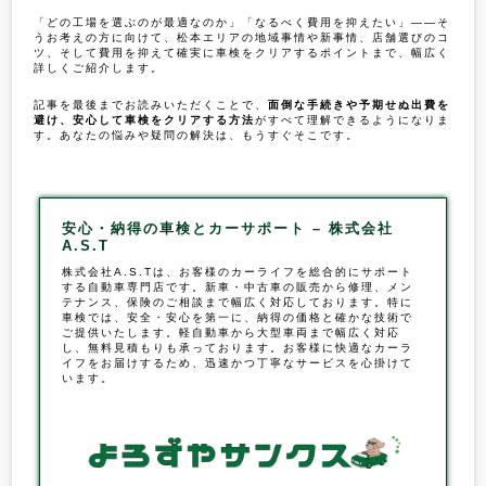
「どの工場を選ぶのが最適なのか」「なるべく費用を抑えたい」――そ
うお考えの方に向けて、松本エリアの地域事情や新事情、店舗選びのコ
ツ、そして費用を抑えて確実に車検をクリアするポイントまで、幅広く
詳しくご紹介します。
記事を最後までお読みいただくことで、
面倒な手続きや予期せぬ出費を
避け、安心して車検をクリアする方法
がすべて理解できるようになりま
す。あなたの悩みや疑問の解決は、もうすぐそこです。
安心・納得の車検とカーサポート – 株式会社
A.S.T
株式会社A.S.Tは、お客様のカーライフを総合的にサポート
する自動車専門店です。新車・中古車の販売から修理、メン
テナンス、保険のご相談まで幅広く対応しております。特に
車検
では、安全・安心を第一に、納得の価格と確かな技術で
ご提供いたします。軽自動車から大型車両まで幅広く対応
し、無料見積もりも承っております。お客様に快適なカーラ
イフをお届けするため、迅速かつ丁寧なサービスを心掛けて
います。