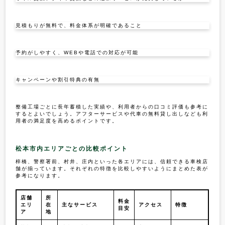
見積もりが無料で、料金体系が明確であること
予約がしやすく、WEBや電話での対応が可能
キャンペーンや割引特典の有無
整備工場ごとに長年蓄積した実績や、利用者からの口コミ評価も参考に
するとよいでしょう。アフターサービスや代車の無料貸し出しなども利
用者の満足度を高めるポイントです。
松本市内エリアごとの比較ポイント
梓橋、警察署前、村井、庄内といった各エリアには、信頼できる車検店
舗が揃っています。それぞれの特徴を比較しやすいようにまとめた表が
参考になります。
店舗
所
料金
エリ
在
主なサービス
アクセス
特徴
目安
ア
地