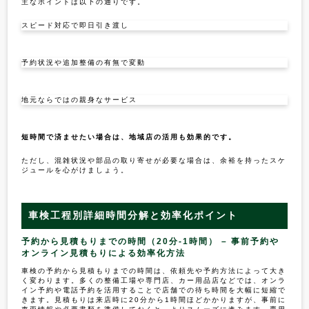
主なポイントは以下の通りです。
スピード対応で即日引き渡し
予約状況や追加整備の有無で変動
地元ならではの親身なサービス
短時間で済ませたい場合は、地域店の活用も効果的です。
ただし、混雑状況や部品の取り寄せが必要な場合は、余裕を持ったスケ
ジュールを心がけましょう。
車検工程別詳細時間分解と効率化ポイント
予約から見積もりまでの時間（20分-1時間） – 事前予約や
オンライン見積もりによる効率化方法
車検の予約から見積もりまでの時間は、依頼先や予約方法によって大き
く変わります。多くの整備工場や専門店、カー用品店などでは、オンラ
イン予約や電話予約を活用することで店舗での待ち時間を大幅に短縮で
きます。見積もりは来店時に20分から1時間ほどかかりますが、事前に