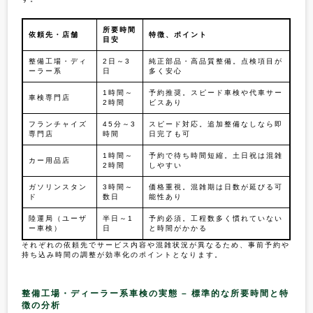
所要時間
依頼先・店舗
特徴、ポイント
目安
整備工場・ディ
2日～3
純正部品・高品質整備。点検項目が
ーラー系
日
多く安心
1時間～
予約推奨。スピード車検や代車サー
車検専門店
2時間
ビスあり
フランチャイズ
45分～3
スピード対応。追加整備なしなら即
専門店
時間
日完了も可
1時間～
予約で待ち時間短縮。土日祝は混雑
カー用品店
2時間
しやすい
ガソリンスタン
3時間～
価格重視。混雑期は日数が延びる可
ド
数日
能性あり
陸運局（ユーザ
半日～1
予約必須。工程数多く慣れていない
ー車検）
日
と時間がかかる
それぞれの依頼先でサービス内容や混雑状況が異なるため、事前予約や
持ち込み時間の調整が効率化のポイントとなります。
整備工場・ディーラー系車検の実態 – 標準的な所要時間と特
徴の分析