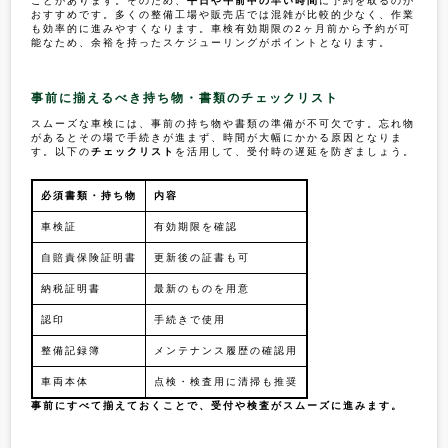
ことがあります。そのため、
平日や午前中の早い時間
に予約を取るのが
おすすめです。多くの整備工場や販売店では混雑が比較的少なく、作業
も効率的に進みやすくなります。車検有効期限の2ヶ月前から予約が可
能なため、余裕を持ったスケジューリングがポイントとなります。
事前に揃えるべき持ち物・書類のチェックリスト
スムーズな車検には、事前の持ち物や書類の準備が不可欠です。忘れ物
があるとその場で手続きが進まず、時間が大幅にかかる原因となりま
す。以下の
チェックリスト
を活用して、受付時の遅延を防ぎましょう。
必須書類・持ち物
内容
車検証
有効期限を確認
自賠責保険証明書
更新後の証書も可
納税証明書
最新のものを用意
認印
手続きで使用
整備記録簿
メンテナンス履歴の確認用
車両本体
点検・検査用に清掃も推奨
事前にすべて揃えておくことで、受付や検査がスムーズに進みます。