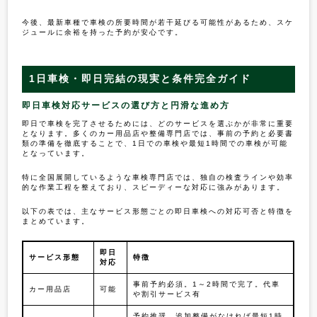
今後、最新車種で車検の所要時間が若干延びる可能性があるため、スケ
ジュールに余裕を持った予約が安心です。
1日車検・即日完結の現実と条件完全ガイド
即日車検対応サービスの選び方と円滑な進め方
即日で車検を完了させるためには、どのサービスを選ぶかが非常に重要
となります。多くのカー用品店や整備専門店では、事前の予約と必要書
類の準備を徹底することで、1日での車検や最短1時間での車検が可能
となっています。
特に全国展開しているような車検専門店では、独自の検査ラインや効率
的な作業工程を整えており、スピーディーな対応に強みがあります。
以下の表では、主なサービス形態ごとの即日車検への対応可否と特徴を
まとめています。
即日
サービス形態
特徴
対応
事前予約必須。1～2時間で完了。代車
カー用品店
可能
や割引サービス有
予約推奨。追加整備がなければ最短1時