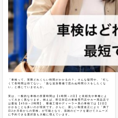
「車検って、実際どれくらい時間がかかるの？」そんな疑問や、「忙し
くて長時間は待てない」「急な追加整備で思わぬ時間ロスをしたくな
い」と感じていませんか。
実は、一般的な車検の所要時間は【1時間～2日】と依頼先や車種によ
って大きく異なります。例えば、即日対応の車検専門店やカー用品店で
は最短【45分～2時間】、整備工場やディーラー系の車検では【2日】
かかることも多いのが現状です。さらに、新しい制度改正により「満了
日2か月前からの受検」が可能となり、混雑のピークを避けてスムーズ
に予約できる選択肢も大幅に増えています。