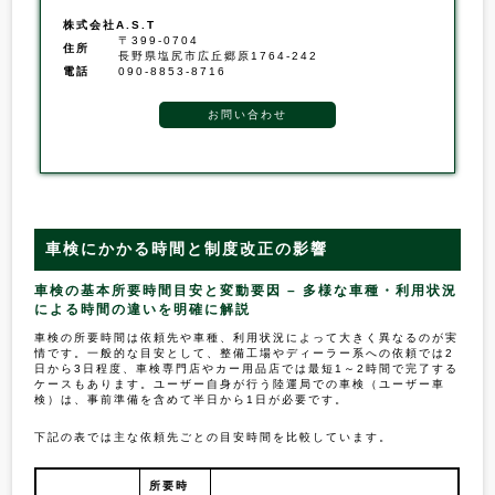
株式会社A.S.T
〒399-0704
住所
長野県塩尻市広丘郷原1764-242
電話
090-8853-8716
お問い合わせ
車検にかかる時間と制度改正の影響
車検の基本所要時間目安と変動要因 – 多様な車種・利用状況
による時間の違いを明確に解説
車検の所要時間は依頼先や車種、利用状況によって大きく異なるのが実
情です。一般的な目安として、整備工場やディーラー系への依頼では2
日から3日程度、車検専門店やカー用品店では最短1～2時間で完了する
ケースもあります。ユーザー自身が行う陸運局での車検（ユーザー車
検）は、事前準備を含めて半日から1日が必要です。
下記の表では主な依頼先ごとの目安時間を比較しています。
所要時