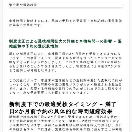
繁忙期や混雑状況
車検時間を短縮するには、早めの予約や必要書類・点検記録の事前準備
が非常に効果的です。
制度改正による受検期間拡大の詳細と車検時間への影響 – 混
雑緩和や予約の選択肢増加
新しい制度改正により、車検満了日の2か月前から受検できるようにな
ります。この改正によって、従来よりも余裕を持ったスケジュールで車
検を受けられるようになりました。これまで車検は満了日の1か月前か
らしか受けることができませんでしたが、制度改正により最大2か月前
まで前倒しが可能となります。
この変更によって、年度末や連休前などの混雑期を避けた柔軟な予約が
しやすくなり、待ち時間や作業の遅延リスクが大きく軽減される見込み
です。また、希望する依頼先や日時での予約がこれまで以上に取りやす
くなり、急な予定変更にも対応しやすくなります。
新制度下での最適受検タイミング – 満了
日2か月前予約の具体的な時間短縮効果
新制度では車検満了日の2か月前から受検できるため、混雑期を避けて
平日や朝の時間帯に予約することで、最短1～2時間での車検完了がよ
り現実的になります。事前に必要書類や点検記録を揃えておけば、当日
の手続きもスムーズに進み、無駄な待ち時間を大幅に減らすことが可能