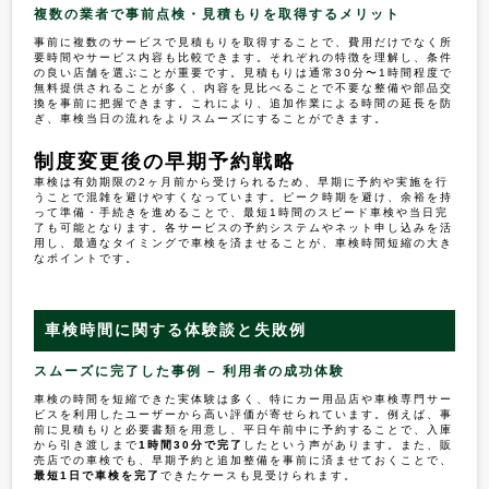
複数の業者で事前点検・見積もりを取得するメリット
事前に複数のサービスで見積もりを取得することで、費用だけでなく所
要時間やサービス内容も比較できます。それぞれの特徴を理解し、条件
の良い店舗を選ぶことが重要です。見積もりは通常30分〜1時間程度で
無料提供されることが多く、内容を見比べることで不要な整備や部品交
換を事前に把握できます。これにより、追加作業による時間の延長を防
ぎ、車検当日の流れをよりスムーズにすることができます。
制度変更後の早期予約戦略
車検は有効期限の2ヶ月前から受けられるため、早期に予約や実施を行
うことで混雑を避けやすくなっています。ピーク時期を避け、余裕を持
って準備・手続きを進めることで、最短1時間のスピード車検や当日完
了も可能となります。各サービスの予約システムやネット申し込みを活
用し、最適なタイミングで車検を済ませることが、車検時間短縮の大き
なポイントです。
車検時間に関する体験談と失敗例
スムーズに完了した事例 – 利用者の成功体験
車検の時間を短縮できた実体験は多く、特にカー用品店や車検専門サー
ビスを利用したユーザーから高い評価が寄せられています。例えば、事
前に見積もりと必要書類を用意し、平日午前中に予約することで、入庫
から引き渡しまで
1時間30分で完了
したという声があります。また、販
売店での車検でも、早期予約と追加整備を事前に済ませておくことで、
最短1日で車検を完了
できたケースも見受けられます。