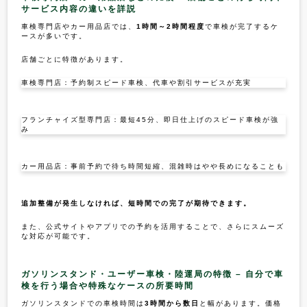
サービス内容の違いを詳説
車検専門店やカー用品店では、
1時間～2時間程度
で車検が完了するケ
ースが多いです。
店舗ごとに特徴があります。
車検専門店：予約制スピード車検、代車や割引サービスが充実
フランチャイズ型専門店：最短45分、即日仕上げのスピード車検が強
み
カー用品店：事前予約で待ち時間短縮、混雑時はやや長めになることも
追加整備が発生しなければ、短時間での完了が期待できます。
また、公式サイトやアプリでの予約を活用することで、さらにスムーズ
な対応が可能です。
ガソリンスタンド・ユーザー車検・陸運局の特徴 – 自分で車
検を行う場合や特殊なケースの所要時間
ガソリンスタンドでの車検時間は
3時間から数日
と幅があります。価格