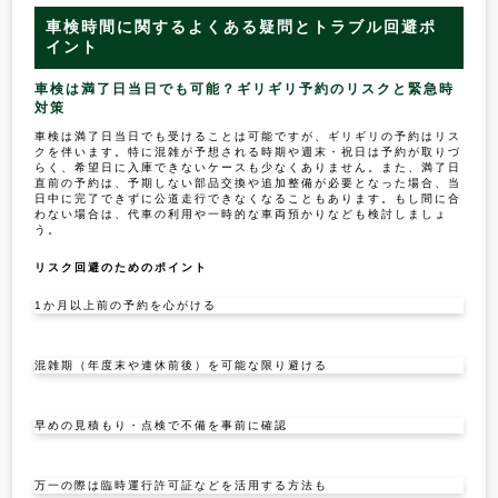
車検時間に関するよくある疑問とトラブル回避ポ
イント
車検は満了日当日でも可能？ギリギリ予約のリスクと緊急時
対策
車検は満了日当日でも受けることは可能ですが、ギリギリの予約はリス
クを伴います。特に混雑が予想される時期や週末・祝日は予約が取りづ
らく、希望日に入庫できないケースも少なくありません。また、満了日
直前の予約は、予期しない部品交換や追加整備が必要となった場合、当
日中に完了できずに公道走行できなくなることもあります。もし間に合
わない場合は、代車の利用や一時的な車両預かりなども検討しましょ
う。
リスク回避のためのポイント
1か月以上前の予約を心がける
混雑期（年度末や連休前後）を可能な限り避ける
早めの見積もり・点検で不備を事前に確認
万一の際は臨時運行許可証などを活用する方法も