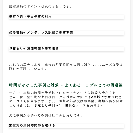
短縮成功のポイントは次のとおりです。
事前予約・平日午前の利用
必要書類やメンテナンス記録の事前準備
見積もりや追加整備を事前相談
これらの工夫により、車検の所要時間を大幅に減らし、スムーズな受け
渡しが実現しています。
時間がかかった事例と対策 – よくあるトラブルとその回避策
一方で、車検の時間が予想以上にかかったという失敗談も少なくありま
せん。特に繁忙期や土日祝日、夕方以降の予約では
2日以上かかった
と
の口コミも目立ちます。また、追加の部品交換や整備、書類不備が発覚
した場合には、
予定より半日～1日遅れる
ケースもあります。
失敗事例から学べる教訓は以下のとおりです。
繁忙期や混雑時間帯を避ける