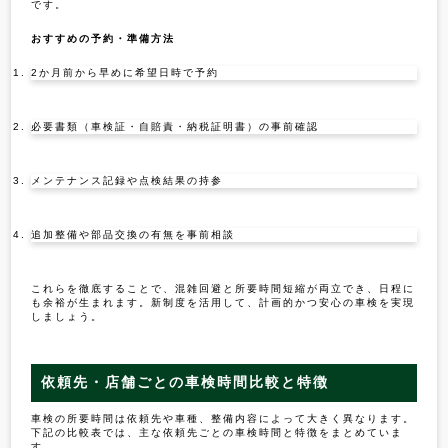
です。
おすすめの予約・準備方法
2か月前から早めに希望日時で予約
必要書類（車検証・自賠責・納税証明書）の事前確認
メンテナンス記録や点検結果の持参
追加整備や部品交換の有無を事前相談
これらを徹底することで、混雑回避と所要時間短縮が両立でき、日程に
も余裕が生まれます。新制度を活用して、計画的かつ安心の車検を実現
しましょう。
依頼先・店舗ごとの車検時間比較と特徴
車検の所要時間は依頼先や車種、整備内容によって大きく異なります。
下記の比較表では、主な依頼先ごとの車検時間と特徴をまとめていま
す。