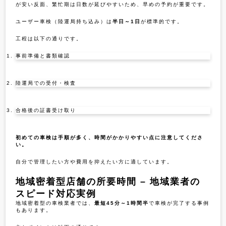
が安い反面、繁忙期は日数が延びやすいため、早めの予約が重要です。
ユーザー車検（陸運局持ち込み）は
半日～1日
が標準的です。
工程は以下の通りです。
事前準備と書類確認
陸運局での受付・検査
合格後の証書受け取り
初めての車検は手順が多く、時間がかかりやすい点に注意してくださ
い。
自分で管理したい方や費用を抑えたい方に適しています。
地域密着型店舗の所要時間 – 地域業者の
スピード対応実例
地域密着型の車検業者では、
最短45分～1時間半
で車検が完了する事例
もあります。