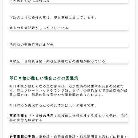
了が難しくなる場合あり
下記のような条件の車は、即日車検に適しています。
過去の整備記録がしっかりしている
消耗品の交換時期がまだ先
車検証・自賠責保険・納税証明書などの書類が揃っている
即日車検が難しい場合とその回避策
即日車検が難しくなる主な原因は、追加整備の発生や不具合の発覚で
す。特にブレーキパッドやランプ類、タイヤの摩耗などで部品交換が必
要な場合は、部品の取り寄せや作業時間が追加されます。
即日対応を実現するための具体策は以下の通りです。
事前見積もり・点検の活用
：車検前に無料点検や見積もりを受け、消耗
品の状態を確認する
必要書類の準備
：車検証・自賠責保険証・納税証明書を忘れずに持参す