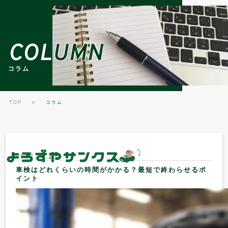
COLUMN
COLUMN
コラム
コラム
TOP
＞
コラム
2026.05.18
車検はどれくらいの時間がかかる？最短で終わらせるポ
イント