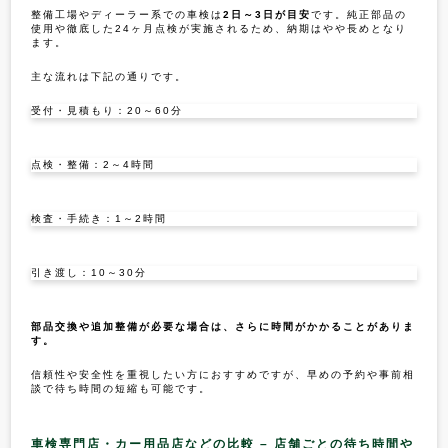
整備工場やディーラー系での車検は
2日～3日が目安
です。純正部品の
使用や徹底した24ヶ月点検が実施されるため、納期はやや長めとなり
ます。
主な流れは下記の通りです。
受付・見積もり：20～60分
点検・整備：2～4時間
検査・手続き：1～2時間
引き渡し：10～30分
部品交換や追加整備が必要な場合は、さらに時間がかかることがありま
す。
信頼性や安全性を重視したい方におすすめですが、早めの予約や事前相
談で待ち時間の短縮も可能です。
車検専門店・カー用品店などの比較 – 店舗ごとの待ち時間や