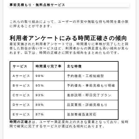
事前見積もり・無料点検サービス
これらの取り組みによって、ユーザーの不安や無駄な待ち時間を最小限
に抑えることができます。
利用者アンケートにみる時間正確さの傾向
最近実施された利用者アンケートでは、時間通りに車検が完了したと回
答した割合が高いサービスほど、利用者からの満足度も高い傾向が見ら
れます。以下は、時間の正確さに関する傾向をまとめたものです。
サービス
時間通り完了率
主な特徴
Aサービス
98%
予約徹底・工程短縮型
Bサービス
95%
予約優先・事前見積もり明確
Cサービス
93%
進捗説明・即日完了プラン
Dサービス
89%
品質重視・詳細見積もり
Eサービス
87%
追加整備迅速対応
時間の正確さ
は、ユーザー満足度向上の大きな要素となっており、短時
間で確実に完了するサービスが選ばれる傾向にあります。