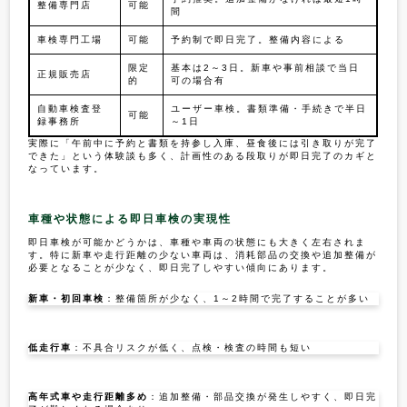
整備専門店
可能
間
車検専門工場
可能
予約制で即日完了。整備内容による
限定
基本は2～3日。新車や事前相談で当日
正規販売店
的
可の場合有
自動車検査登
ユーザー車検。書類準備・手続きで半日
可能
録事務所
～1日
実際に「午前中に予約と書類を持参し入庫、昼食後には引き取りが完了
できた」という体験談も多く、計画性のある段取りが即日完了のカギと
なっています。
車種や状態による即日車検の実現性
即日車検が可能かどうかは、車種や車両の状態にも大きく左右されま
す。特に新車や走行距離の少ない車両は、消耗部品の交換や追加整備が
必要となることが少なく、即日完了しやすい傾向にあります。
新車・初回車検
：整備箇所が少なく、1～2時間で完了することが多い
低走行車
：不具合リスクが低く、点検・検査の時間も短い
高年式車や走行距離多め
：追加整備・部品交換が発生しやすく、即日完