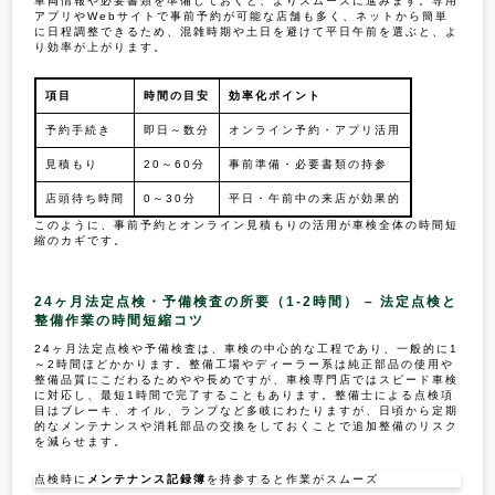
車両情報や必要書類を準備しておくと、よりスムーズに進みます。専用
アプリやWebサイトで事前予約が可能な店舗も多く、ネットから簡単
に日程調整できるため、混雑時期や土日を避けて平日午前を選ぶと、よ
り効率が上がります。
項目
時間の目安
効率化ポイント
予約手続き
即日～数分
オンライン予約・アプリ活用
見積もり
20～60分
事前準備・必要書類の持参
店頭待ち時間
0～30分
平日・午前中の来店が効果的
このように、事前予約とオンライン見積もりの活用が車検全体の時間短
縮のカギです。
24ヶ月法定点検・予備検査の所要（1-2時間） – 法定点検と
整備作業の時間短縮コツ
24ヶ月法定点検や予備検査は、車検の中心的な工程であり、一般的に1
～2時間ほどかかります。整備工場やディーラー系は純正部品の使用や
整備品質にこだわるためやや長めですが、車検専門店ではスピード車検
に対応し、最短1時間で完了することもあります。整備士による点検項
目はブレーキ、オイル、ランプなど多岐にわたりますが、日頃から定期
的なメンテナンスや消耗部品の交換をしておくことで追加整備のリスク
を減らせます。
点検時に
メンテナンス記録簿
を持参すると作業がスムーズ