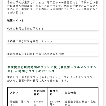
早めの予約が重要です。また、専門店やカー用品店でも、予約がない場
合には待ち時間が長くなることがあります。代車の手配やスムーズな入
庫のため、事前にサービス内容と入庫時間についてしっかり確認するこ
とが大切です。
確認ポイント
代車の利用は早めに予約する
予約枠の空き状況を事前にチェック
事前見積もりを利用して当日の手続きを短縮
車検費用と所要時間のプラン比較（最低限～フルメンテナン
ス） – 時間とコストのバランス
車検には「最低限プラン（通すだけ）」と「フルメンテナンスプラン」
があり、所要時間や費用に大きな差があります。
所要時間
費用目
プラン
主な特徴
目安
安
最低限（通すだ
1～2時
30,000
必要最小限の検査・点検
円～
け）
間
のみ