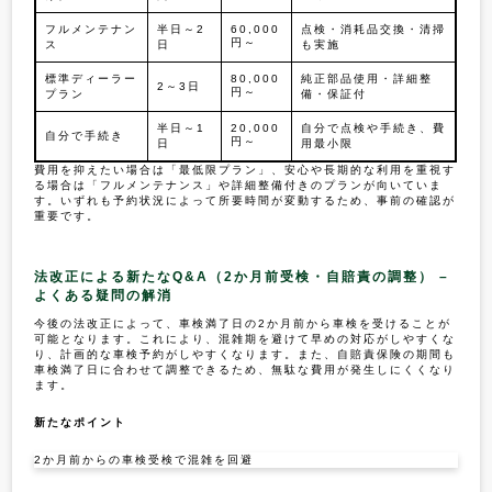
フルメンテナン
半日～2
60,000
点検・消耗品交換・清掃
円～
ス
日
も実施
標準ディーラー
80,000
純正部品使用・詳細整
2～3日
円～
プラン
備・保証付
半日～1
20,000
自分で点検や手続き、費
自分で手続き
円～
日
用最小限
費用を抑えたい場合は「最低限プラン」、安心や長期的な利用を重視す
る場合は「フルメンテナンス」や詳細整備付きのプランが向いていま
す。いずれも予約状況によって所要時間が変動するため、事前の確認が
重要です。
法改正による新たなQ&A（2か月前受検・自賠責の調整） –
よくある疑問の解消
今後の法改正によって、車検満了日の2か月前から車検を受けることが
可能となります。これにより、混雑期を避けて早めの対応がしやすくな
り、計画的な車検予約がしやすくなります。また、自賠責保険の期間も
車検満了日に合わせて調整できるため、無駄な費用が発生しにくくなり
ます。
新たなポイント
2か月前からの車検受検で混雑を回避