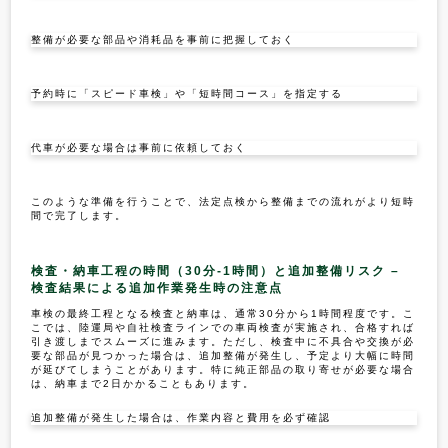
整備が必要な部品や消耗品を事前に把握しておく
予約時に「スピード車検」や「短時間コース」を指定する
代車が必要な場合は事前に依頼しておく
このような準備を行うことで、法定点検から整備までの流れがより短時
間で完了します。
検査・納車工程の時間（30分-1時間）と追加整備リスク –
検査結果による追加作業発生時の注意点
車検の最終工程となる検査と納車は、通常30分から1時間程度です。こ
こでは、陸運局や自社検査ラインでの車両検査が実施され、合格すれば
引き渡しまでスムーズに進みます。ただし、検査中に不具合や交換が必
要な部品が見つかった場合は、追加整備が発生し、予定より大幅に時間
が延びてしまうことがあります。特に純正部品の取り寄せが必要な場合
は、納車まで2日かかることもあります。
追加整備が発生した場合は、作業内容と費用を必ず確認