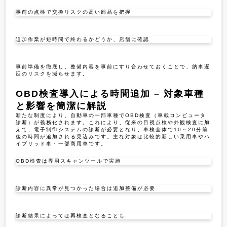
事前の点検で交換リスクの高い部品を把握
追加作業が短時間で終わるかどうか、店舗に確認
事前準備を徹底し、整備内容を事前にすり合わせておくことで、納車遅
延のリスクを減らせます。
OBD検査導入による時間追加 – 対象車種
と影響を簡潔に解説
新たな制度により、自動車の一部車種でOBD検査（車載コンピュータ
診断）が義務化されます。これにより、従来の目視点検や外観検査に加
えて、電子制御システムの診断が必要となり、車検全体で10～20分前
後の時間が追加される見込みです。主な対象は比較的新しい乗用車やハ
イブリッド車・一部商用車です。
OBD検査は専用スキャンツールで実施
診断内容に異常が見つかった場合は追加整備が必要
診断結果によっては再検査となることも