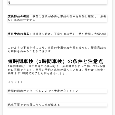
る
交換部品の確認
：事前に交換が必要な部品の在庫を店舗に確認し、必要
なら早めに注文する
事前予約の徹底
：混雑期を避け、平日午前の予約で待ち時間を大幅短縮
このような事前準備により、当日の予期せぬ作業を減らし、即日完結の
可能性を高めることができます。
短時間車検（1時間車検）の条件と注意点
1時間車検は、追加整備の必要がなく、必要書類がすべて揃っている場
合に実現できます。事前の予約と点検が済んでいれば、受付から検査・
納車まで1時間で完了した例もみられます。
メリット：
時間の節約ができ、忙しい方でも予定が立てやすい
代車不要でその日のうちに車が使える