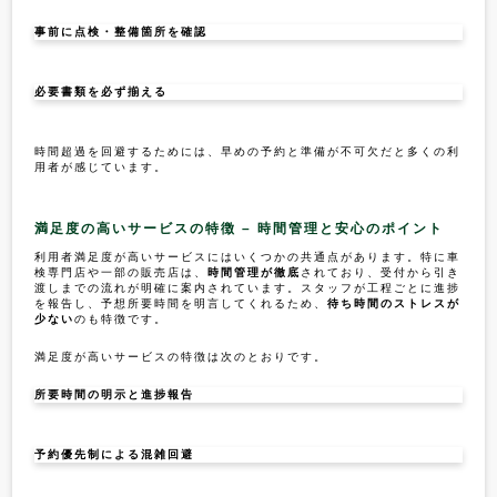
事前に点検・整備箇所を確認
必要書類を必ず揃える
時間超過を回避するためには、早めの予約と準備が不可欠だと多くの利
用者が感じています。
満足度の高いサービスの特徴 – 時間管理と安心のポイント
利用者満足度が高いサービスにはいくつかの共通点があります。特に車
検専門店や一部の販売店は、
時間管理が徹底
されており、受付から引き
渡しまでの流れが明確に案内されています。スタッフが工程ごとに進捗
を報告し、予想所要時間を明言してくれるため、
待ち時間のストレスが
少ない
のも特徴です。
満足度が高いサービスの特徴は次のとおりです。
所要時間の明示と進捗報告
予約優先制による混雑回避