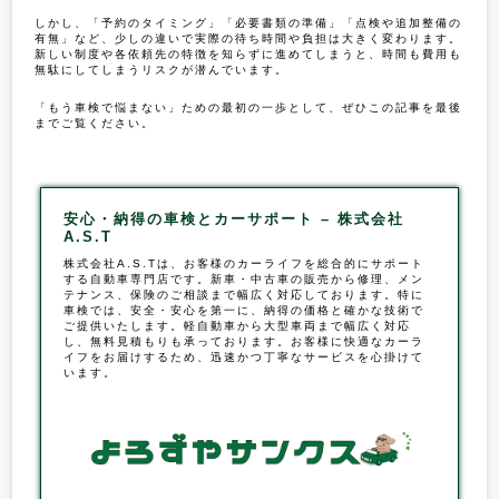
しかし、「予約のタイミング」「必要書類の準備」「点検や追加整備の
有無」など、少しの違いで実際の待ち時間や負担は大きく変わります。
新しい制度や各依頼先の特徴を知らずに進めてしまうと、時間も費用も
無駄にしてしまうリスクが潜んでいます。
「もう車検で悩まない」ための最初の一歩として、ぜひこの記事を最後
までご覧ください。
安心・納得の車検とカーサポート – 株式会社
A.S.T
株式会社A.S.Tは、お客様のカーライフを総合的にサポート
する自動車専門店です。新車・中古車の販売から修理、メン
テナンス、保険のご相談まで幅広く対応しております。特に
車検
では、安全・安心を第一に、納得の価格と確かな技術で
ご提供いたします。軽自動車から大型車両まで幅広く対応
し、無料見積もりも承っております。お客様に快適なカーラ
イフをお届けするため、迅速かつ丁寧なサービスを心掛けて
います。