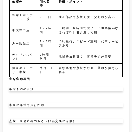
依頼先
間の目
特徴・ポイント
安
整備工場・デ
2～3日
純正部品や点検充実、安心感が高い
ィーラー系
1～2時
予約制、短時間で完了、追加整備がな
車検専門店
間
ければ即日引き渡し可能
1～2時
予約推奨、スピード重視、代車サービ
カー用品店
間
スあり
ガソリンスタ
3時間～
混雑時は長引く、事前予約が重要
ンド
数日
陸運局（ユー
半日～1
書類準備や点検が必要、費用が抑えら
ザー車検）
日
れる
主な変動要因
事前予約の有無
車両の年式や走行距離
点検・整備内容の多さ（部品交換の有無）