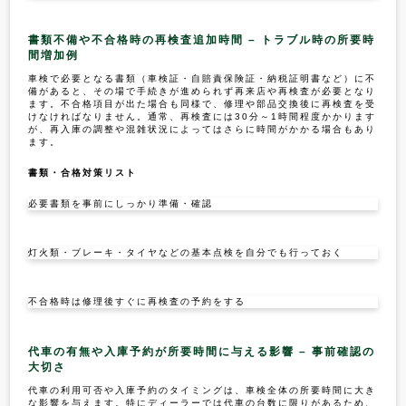
書類不備や不合格時の再検査追加時間 – トラブル時の所要時
間増加例
車検で必要となる書類（車検証・自賠責保険証・納税証明書など）に不
備があると、その場で手続きが進められず再来店や再検査が必要となり
ます。不合格項目が出た場合も同様で、修理や部品交換後に再検査を受
けなければなりません。通常、再検査には30分～1時間程度かかります
が、再入庫の調整や混雑状況によってはさらに時間がかかる場合もあり
ます。
書類・合格対策リスト
必要書類を事前にしっかり準備・確認
灯火類・ブレーキ・タイヤなどの基本点検を自分でも行っておく
不合格時は修理後すぐに再検査の予約をする
代車の有無や入庫予約が所要時間に与える影響 – 事前確認の
大切さ
代車の利用可否や入庫予約のタイミングは、車検全体の所要時間に大き
な影響を与えます。特にディーラーでは代車の台数に限りがあるため、